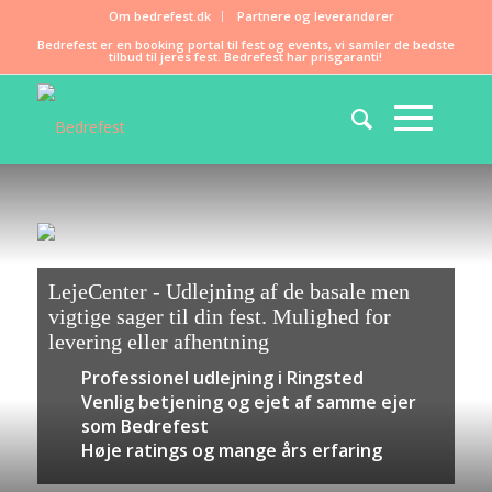
Om bedrefest.dk
Partnere og leverandører
Bedrefest er en booking portal til fest og events, vi samler de bedste
tilbud til jeres fest. Bedrefest har prisgaranti!
LejeCenter - Udlejning af de basale men
vigtige sager til din fest. Mulighed for
levering eller afhentning
Professionel udlejning i Ringsted
Venlig betjening og ejet af samme ejer
som Bedrefest
Høje ratings og mange års erfaring