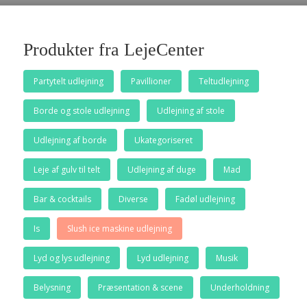
Produkter fra LejeCenter
Partytelt udlejning
Pavillioner
Teltudlejning
Borde og stole udlejning
Udlejning af stole
Udlejning af borde
Ukategoriseret
Leje af gulv til telt
Udlejning af duge
Mad
Bar & cocktails
Diverse
Fadøl udlejning
Is
Slush ice maskine udlejning
Lyd og lys udlejning
Lyd udlejning
Musik
Belysning
Præsentation & scene
Underholdning