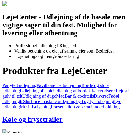
LejeCenter - Udlejning af de basale men
vigtige sager til din fest. Mulighed for
levering eller afhentning
Professionel udlejning i Ringsted
Venlig betjening og ejet af samme ejer som Bedrefest
Høje ratings og mange års erfaring
Produkter fra LejeCenter
Partytelt udlejning
Pavillioner
Teltudlejning
Borde og stole
udlejning
Udlejning af stole
Udlejning af borde
Ukategoriseret
Leje af
gulv til telt
Udlejning af duge
Mad
Bar & cocktails
Diverse
Fadøl
udlejning
Is
Slush ice maskine udlejning
Lyd og lys udlejning
Lyd
udlejning
Musik
Belysning
Præsentation & scene
Underholdning
Køle og frysetrailer
Ringsted