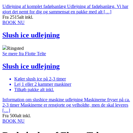
Udlejning af komplet fadølsanlæg Udlejning af fadølsanlæg. Vi har
gjort det nemt for dig og sammensat en pakke med alt […]
Fra 2515
alt inkl.
BOOK NU
Slush ice udlejning
Ringsted
Se mere fra Flotte Telte
Slush ice udlejning
Køler slush ice på 2-3 timer
Lej 1 eller 2 kammer maskiner
Tilkøb pakke alt inkl.
Information om slushice maskine udlejning Maskinerne fryser på ca.
2-3 timer Maskinerne er rengjorte og velholdte, men de skal leveres
[…]
Fra 500
alt inkl.
BOOK NU