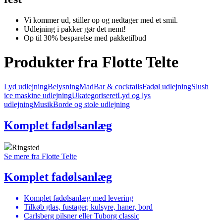
Vi kommer ud, stiller op og nedtager med et smil.
Udlejning i pakker gør det nemt!
Op til 30% besparelse med pakketilbud
Produkter fra Flotte Telte
Lyd udlejning
Belysning
Mad
Bar & cocktails
Fadøl udlejning
Slush
ice maskine udlejning
Ukategoriseret
Lyd og lys
udlejning
Musik
Borde og stole udlejning
Komplet fadølsanlæg
Ringsted
Se mere fra Flotte Telte
Komplet fadølsanlæg
Komplet fadølsanlæg med levering
Tilkøb glas, fustager, kulsyre, haner, bord
Carlsberg pilsner eller Tuborg classic