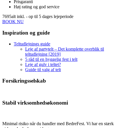
Prisgaranti
Høj rating og god service
7695
alt inkl. - op til 5 dages lejeperiode
BOOK NU
Inspiration og guide
Teltudlejnings guide
Leje af partytelt – Det komplette overblik til
teltudlejning [2019]
5 råd til en hyggelig fest i telt
Leje af gulv i teltet?
Guide til valg af telt
Forsikringsselskab
Stabil virksomhedsøkonomi
Minimal risiko når du handler med BedreFest. Vi har en stærk