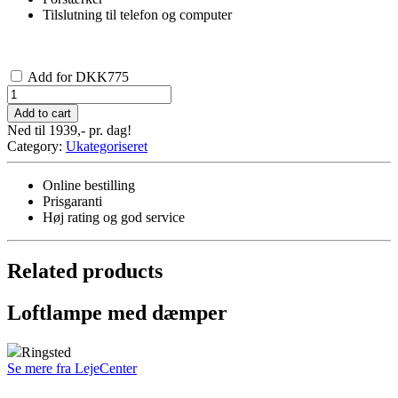
Tilslutning til telefon og computer
Add for
DKK
775
Teltpakke
pro
Add to cart
50
Ned til
1939,-
pr. dag!
pers
Category:
Ukategoriseret
quantity
Online bestilling
Prisgaranti
Høj rating og god service
Related products
Loftlampe med dæmper
Ringsted
Se mere fra LejeCenter