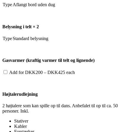
Type
Aflangt bord uden dug
Belysning i telt × 2
Type
Standard belysning
Gasvarmer (kraftig varmer til telt og lignende)
Add for
DKK
200
–
DKK
425
each
Højtalerudlejning
2 højtalere som kan spille op til dans. Anbefalet til op til ca. 50
personer. Inkl.
Stativer
Kabler
Forstærker