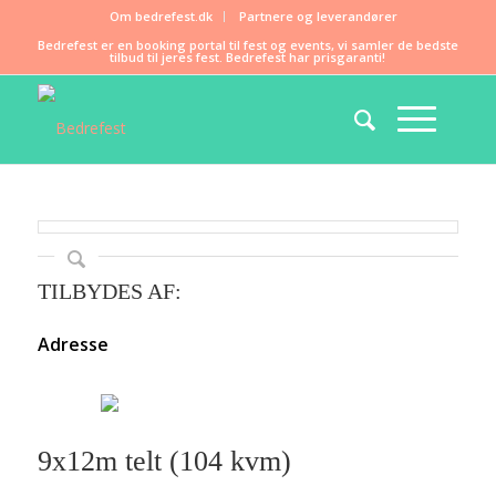
Om bedrefest.dk
Partnere og leverandører
Bedrefest er en booking portal til fest og events, vi samler de bedste
tilbud til jeres fest. Bedrefest har prisgaranti!
TILBYDES AF:
Adresse
9x12m telt (104 kvm)