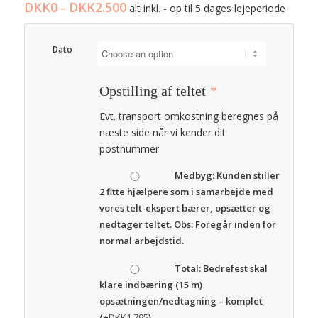
DKK
0
DKK
2.500
–
alt inkl. - op til 5 dages lejeperiode
Dato
Opstilling af teltet
*
Evt. transport omkostning beregnes på
næste side når vi kender dit
postnummer
Medbyg: Kunden stiller
2 fitte hjælpere som i samarbejde med
vores telt-ekspert bærer, opsætter og
nedtager teltet. Obs: Foregår inden for
normal arbejdstid.
Total: Bedrefest skal
klare indbæring (15 m)
opsætningen/nedtagning – komplet
(+
DKK
1.795
)